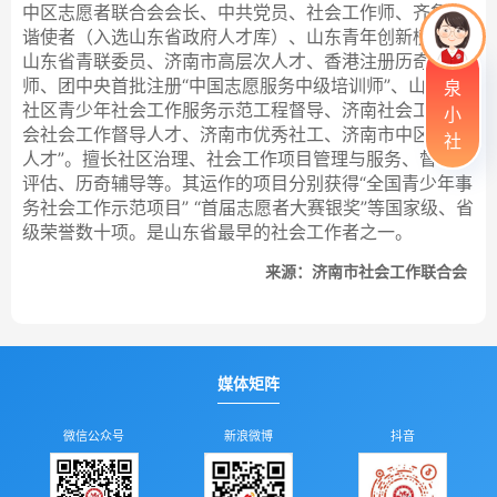
中区志愿者联合会会长、中共党员、社会工作师、齐鲁和
谐使者（入选山东省政府人才库）、山东青年创新榜样、
山东省青联委员、济南市高层次人才、香港注册历奇培训
师、团中央首批注册“中国志愿服务中级培训师”、山东省
泉
社区青少年社会工作服务示范工程督导、济南社会工作协
小
会社会工作督导人才、济南市优秀社工、济南市中区“经纬
社
人才”。擅长社区治理、社会工作项目管理与服务、督导、
评估、历奇辅导等。其运作的项目分别获得“全国青少年事
务社会工作示范项目” “首届志愿者大赛银奖”等国家级、省
级荣誉数十项。是山东省最早的社会工作者之一。
来源：济南市社会工作联合会
媒体矩阵
微信公众号
新浪微博
抖音